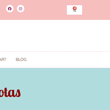
0
AR?
BLOG
otas